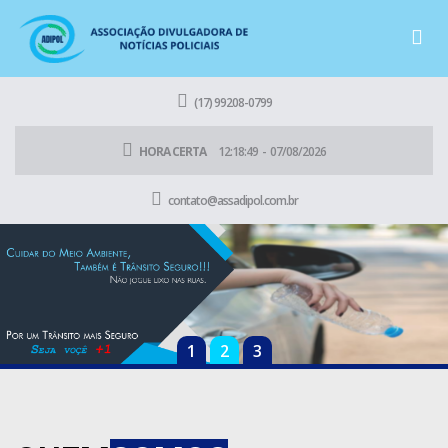
(17) 99208-0799
HORA CERTA
12:18:49
-
07/08/2026
contato@assadipol.com.br
1
2
3